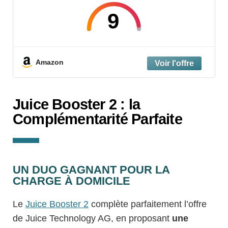
22kW Triphasé, Étanche IP67, Antichoc,
Compatible Prises CEE et Schuko, Idéal
9
pour Maison et Voyage
Amazon
Juice Booster 2 : la
Complémentarité Parfaite
UN DUO GAGNANT POUR LA
CHARGE À DOMICILE
Le
Juice Booster 2
complète parfaitement l’offre
de Juice Technology AG, en proposant
une