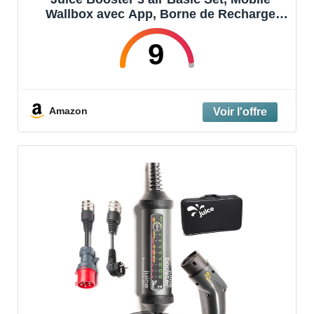
Wallbox avec App, Borne de Recharge
Vehicule Electrique 11kw Triphasé,
Chargeur EV avec Cable T2, avec
9
Adaptateur CEE16 Rouge 3 Phases + EU
Schuko
Amazon